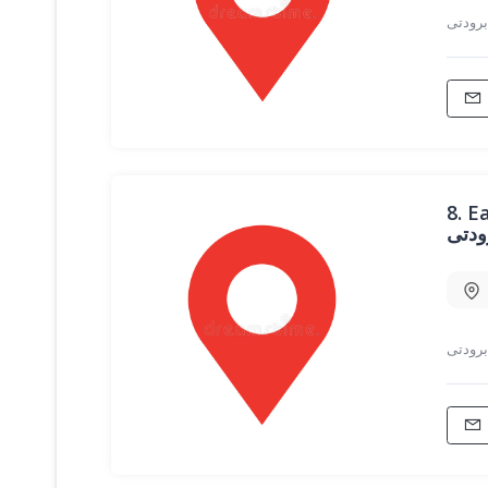
8.
Ea
ودتی