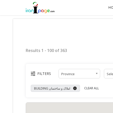
H
Results
1
-
100
of
363
FILTERS
Province
Sele
CLEAR ALL
BUILDING املاک و ساختمان